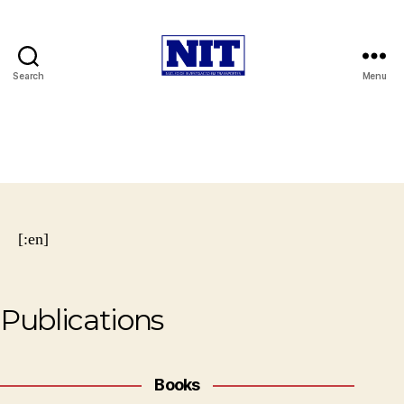
Search
Menu
NIT
-
Núcleo
de
Investigação
em
Transportes
[:en]
Publications
Books