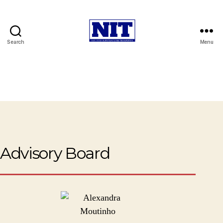
Search
Menu
NIT
-
Núcleo
de
Investigação
em
Transportes
Advisory Board